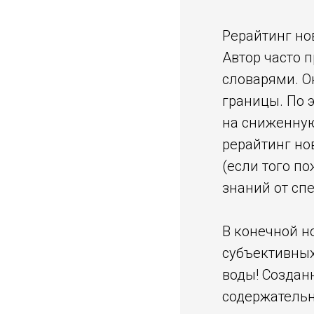
Рерайтинг но
Автор часто 
словарями. О
границы. По 
на сниженную
рерайтинг но
(если того п
знаний от сп
В конечной н
субъективных
воды! Создан
содержательн