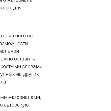
го материала.
ожных для
ать из него не
возможности
имальной
можно оставить
Простыми словами,
упных на других
ла.
ыми материалами,
ю авторскую