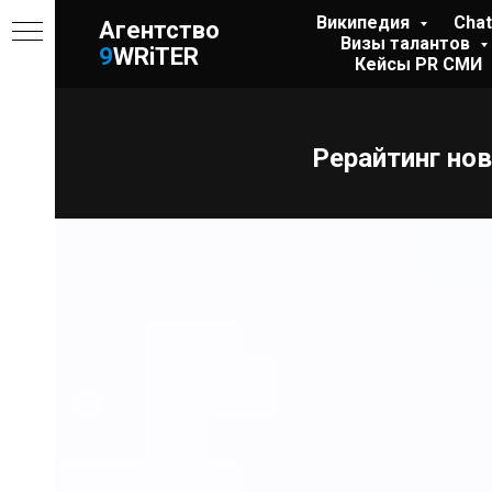
Википедия
Cha
Агентство
Визы талантов
9
WRiTER
Кейсы PR СМИ
МИКА
Рерайтинг но
изу
ИНГ