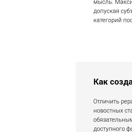
мысль. Макси
допуская суб
категорий пос
Как созда
Отличить рер
новостных ст
обязательным
доступного ф
ТЕМ