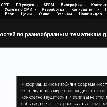
t GPT
PR услуги
SERM
Биографии
Контент
Услуги по СМИ
Разработка
Копирайтинг
Блог
Цены
О нас
Отзывы
Наши видео
востей по разнообразным тематикам д
Информационное изобилие современност
Ежесекундно в мире происходит что-то и
конкретной аудитории. И если вы не ста
события, но желаете рассказать о нем по