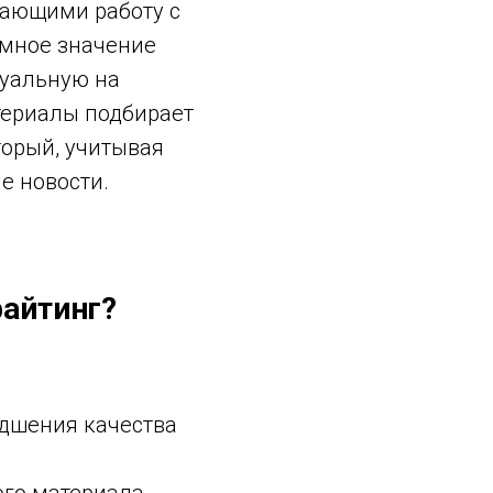
гающими работу с
омное значение
туальную на
териалы подбирает
торый, учитывая
е новости.
райтинг?
удшения качества