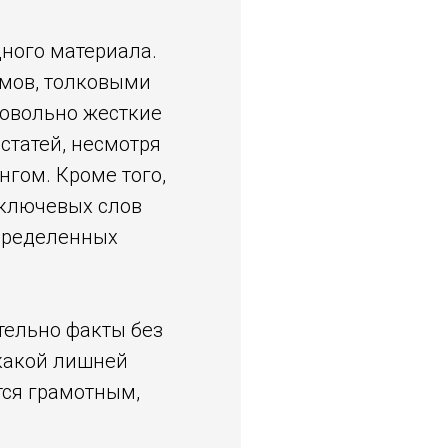
ного материала.
имов, толковыми
довольно жесткие
статей, несмотря
нгом. Кроме того,
 ключевых слов
определенных
тельно факты без
какой лишней
тся грамотным,