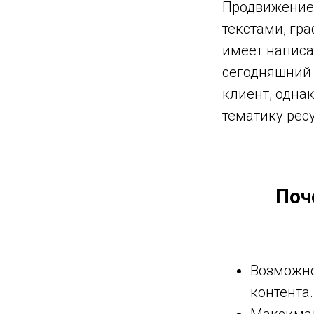
Продвижение 
текстами, гр
имеет написа
сегодняшний 
клиент, одна
тематику рес
Поч
ИЯ,
Возможно
еры
контента.