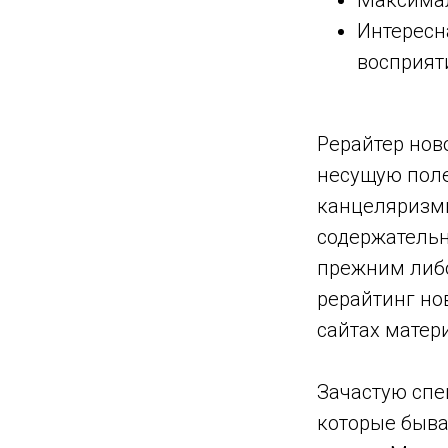
Максимал
ы
Интересн
восприят
Рерайтер ново
несущую пол
канцеляризм
содержательн
прежним либо
рерайтинг но
Р)
сайтах матер
Зачастую спе
которые быва