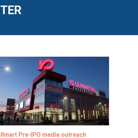
iTER
Ulmart Pre-IPO media outreach