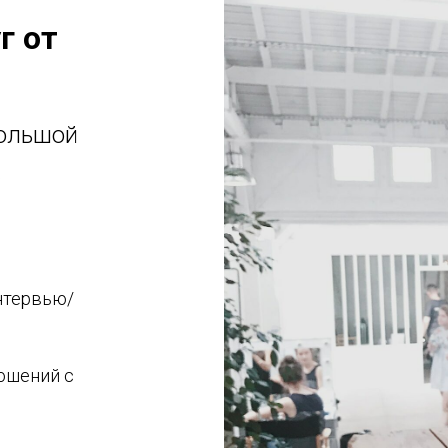
г от
большой
х
нтервью/
ошений с