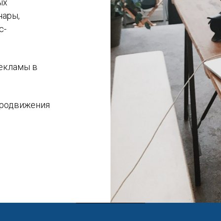
ых
нары,
с-
екламы в
продвижения