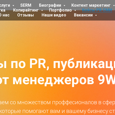
слуги
SERM
Биографии
Контент маркетинг
тка
Копирайтинг
Портфолио
Кейсы PR СМИ
О нас
Отзывы
Наши видео
Вакансии
ы по PR, публикац
от менеджеров 9W
ем со множеством проффесионалов в сфер
которые помогают вам и вашему бизнесу с