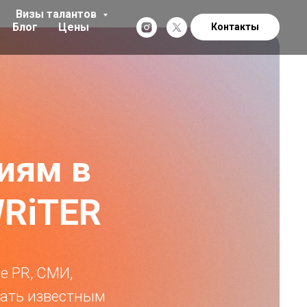
Визы талантов
Блог
Цены
Контакты
иям в
RiTER
е PR, СМИ,
тать известным