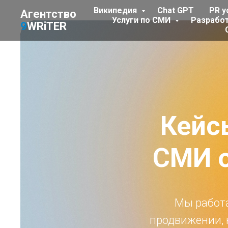
Википедия
Chat GPT
PR у
Агентство
Услуги по СМИ
Разрабо
9
WRiTER
Кейс
СМИ 
Мы работа
продвижении, 