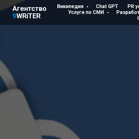
Википедия
Chat GPT
PR у
Агентство
Услуги по СМИ
Разрабо
9
WRiTER