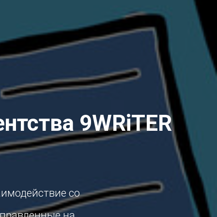
ентства 9WRiTER
аимодействие со
аправленные на