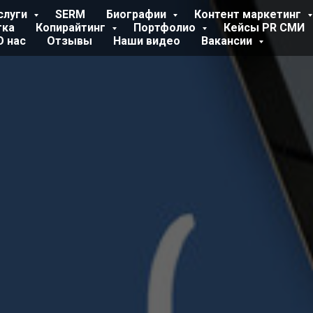
слуги
SERM
Биографии
Контент маркетинг
тка
Копирайтинг
Портфолио
Кейсы PR СМИ
О нас
Отзывы
Наши видео
Вакансии