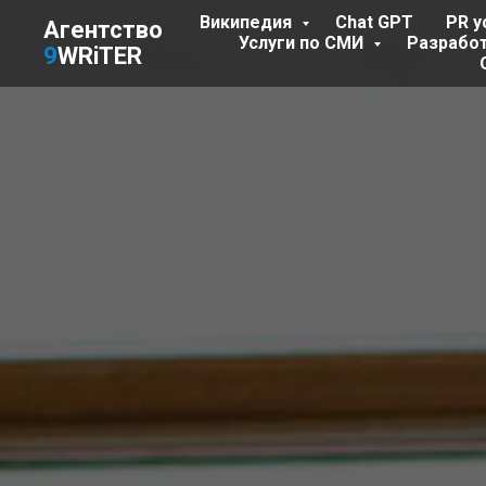
Википедия
Chat GPT
PR у
Агентство
Услуги по СМИ
Разрабо
9
WRiTER