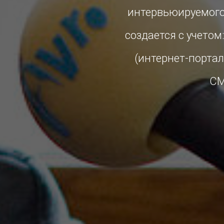
интервьюируемого 
создается с учетом
(интернет-портал
СМ