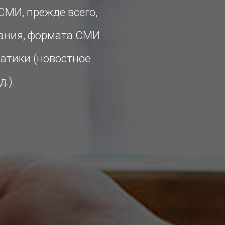
СМИ, прежде всего,
здания, формата СМИ
матики (новостное
.).