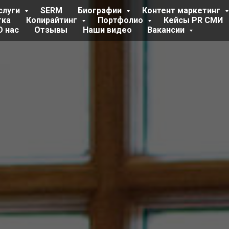
слуги
SERM
Биографии
Контент маркетинг
тка
Копирайтинг
Портфолио
Кейсы PR СМИ
О нас
Отзывы
Наши видео
Вакансии