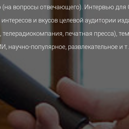
(на вопросы отвечающего). Интервью для 
: интересов и вкусов целевой аудитории и
, телерадиокомпания, печатная пресса), те
И, научно-популярное, развлекательное и т.д