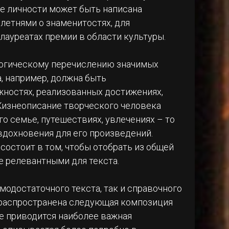
же личности может быть написана
летнями о знаменитостях, для
 лауреатах премии в области культуры.
логическому перечислению значимых
а, например, должна быть
ностях, реализованных достижениях,
 Жизнеописание творческого человека
о семье, путешествиях, увлечениях – то
 вдохновения для его произведений.
состоит в том, чтобы отобрать из общей
е релевантными для текста.
модостаточного текста, так и справочного
е распространена следующая композиция
де приводится наиболее важная