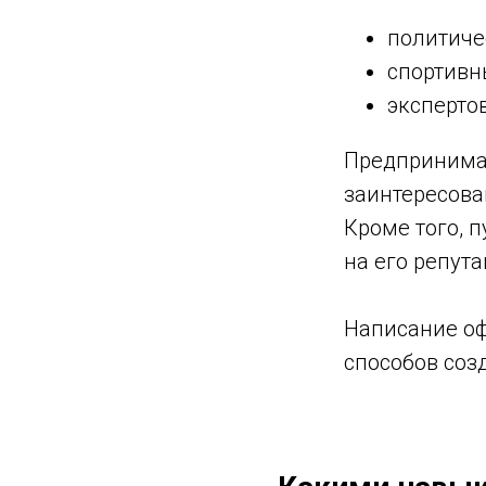
политиче
спортивн
эксперто
Предпринимат
заинтересова
Кроме того, 
на его репут
Написание оф
ИЯ,
способов соз
еры