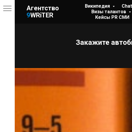
Википедия
Cha
Агентство
Визы талантов
9
WRiTER
Кейсы PR СМИ
МИКА
Закажите автоб
изу
ИНГ