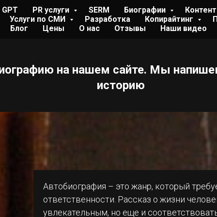
t GPT
PR услуги
SERM
Биографии
Контент
Услуги по СМИ
Разработка
Копирайтинг
Блог
Цены
О нас
Отзывы
Наши видео
иографию на нашем сайте. Мы напише
историю
Автобиография – это жанр, который треб
ответственности. Рассказ о жизни челов
увлекательным, но еще и соответствовать