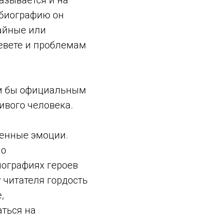
азывается и на
 биографию он
чайные или
евете и проблемам
им бы официальным
ивого человека.
ленные эмоции.
но
иографиях героев
 читателя гордость
,
аться на