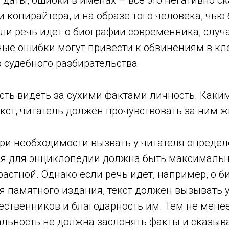
 даты, ошибки в именах – все это негативно ск
и копирайтера, и на образе того человека, чью
сли речь идет о биографии современника, слу
ые ошибки могут привести к обвинениям в кл
о судебного разбирательства.
сть видеть за сухими фактами личность. Как
екст, читатель должен прочувствовать за ним ж
ри необходимости вызвать у читателя опреде
я для энциклопедии должна быть максималь
растной. Однако если речь идет, например, о б
я памятного издания, текст должен вызывать у
чественников и благодарность им. Тем не менее
льность не должна заслонять факты и сказыв