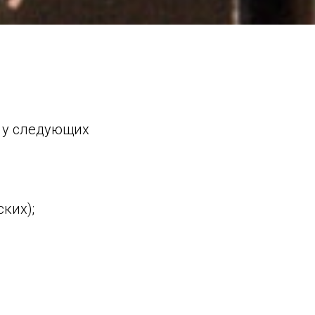
т у следующих
ких);