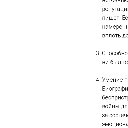
неточные
репутаци
пишет. Е
намеренн
вплоть д
Способно
ни был т
Умение п
Биографи
бесприст
войны дл
за сооте
эмоциона
ТЕМ