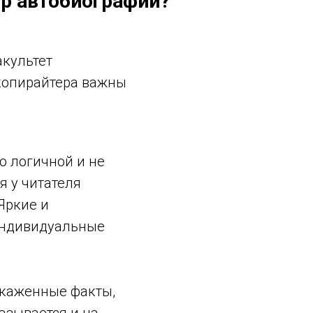
р автобиографий?
культет
 копирайтера важны
о логичной и не
я у читателя
Яркие и
индивидуальные
скаженные факты,