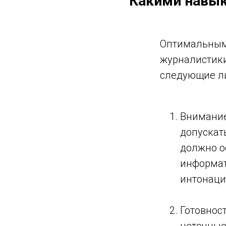
Какими навык
ы
Оптимальным 
журналистики
следующие ли
Внимание
допускат
должно о
Р)
информат
интонаци
Готовнос